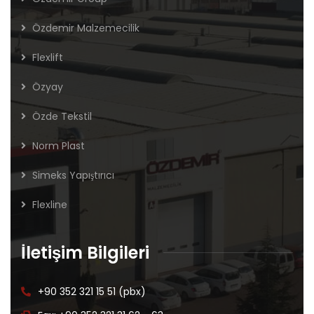
Özdemir Malzemecilik
Flexlift
Özyay
Özde Tekstil
Norm Plast
Simeks Yapıştırıcı
Flexline
İletişim Bilgileri
+90 352 321 15 51 (pbx)