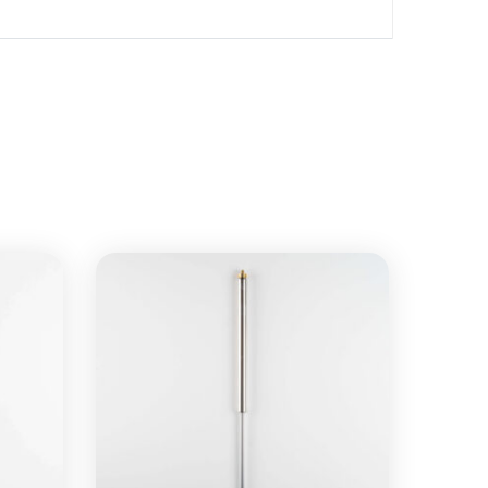
letişim Bilgileri
+90 352 321 15 51 (pbx)
Fax: +90 352 321 31 62 - 63
ozdemir@ozdemirmalzeme.com
export@ozdemirmalzeme.com
Kayseri OSB Mah. 18. Cad. No:11 38220
Kayseri/TÜRKİYE