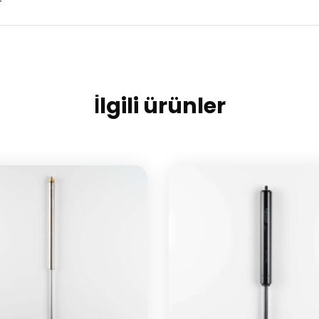
T
İlgili ürünler
Grup Markalarımız
İ
Özdemir Group
Özdemir Malzemecilik
Flexlift
Özyay
Özde Tekstil
Norm Plast
Simeks Yapıştırıcı
Flexline