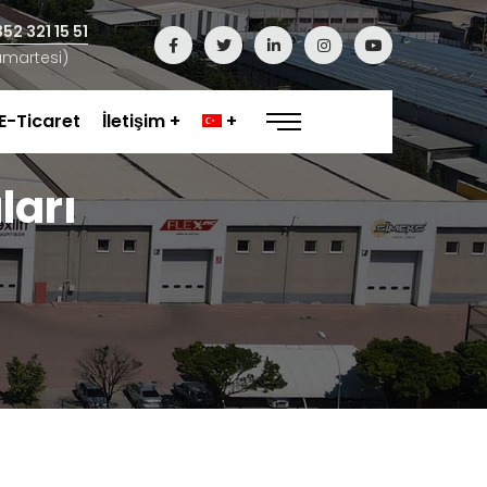
52 321 15 51
umartesi)
E-Ticaret
İletişim
ları