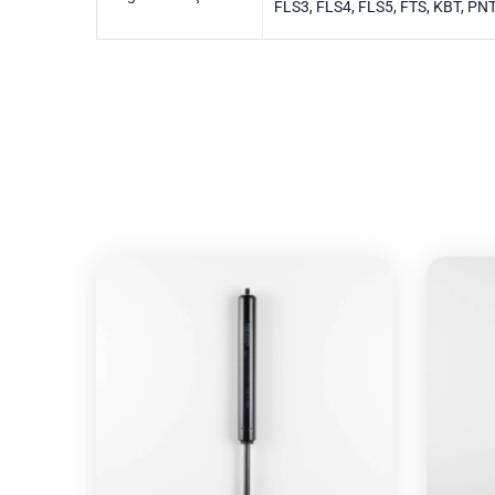
FLS3, FLS4, FLS5, FTS, KBT, PN
Özdemir Grup, tecrübeli teknik kadrosu ve
yüksek kalitesi ile %100 müşteri
memnuniyetine odaklanmıştır. Başarımızın
sırrı siz değerli müşterilerimizin bize duyduğu
güvende saklıdır.